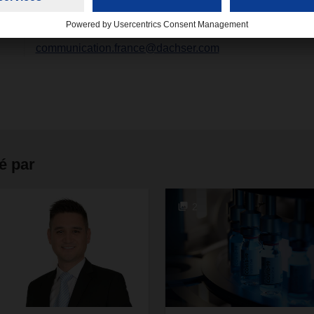
communication.france@dachser.com
é par
2