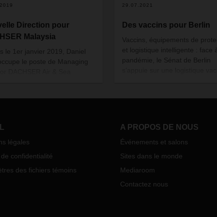
.2019
29.07.2021
elle Direction pour
Des vaccins pour Berlin
HSER Malaysia
Vaccins, équipements de prote
et logistique intelligente : face 
s le 1er janvier 2019, Daniel
pandémie, le Sénat de Berlin
occupe le poste de Managing
s’appuie sur une logistique vac
tor DACHSER Air & Sea
et un partenariat bien rodé,
tics Malaysia. Daniel Pohl a 17
notamment avec l’agence Dac
’expérience dans le secteur du
de Berlin Schönefeld.
ort et de la logistique et
ille chez DACHSER Asia Pacific
s 2010.
L
A PROPOS DE NOUS
ns légales
Événements et salons
de confidentialité
Sites dans le monde
res des fichiers témoins
Mediaroom
Contactez nous