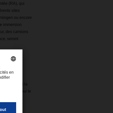
ntée (RA), qui
érents sites
mingen ou encore
ne immersion
eur, des camions
ce, seront
nformatique et la
mportantes pour le