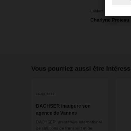
Contact
Charlyne Proteau
Vous pourriez aussi être intéress
26.09.2019
DACHSER inaugure son
agence de Vannes
DACHSER, prestataire international
de solutions de transport et de