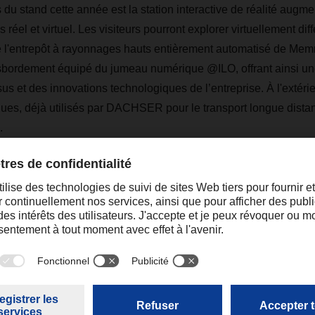
 du stand cette année est la station interactive de réalité augme
réel et virtuel. Les visiteurs pourront explorer virtuellement diff
entrepôt à rayonnages hauts entièrement automatisé de Mem
nsbordement équipé du jumeau numérique @ILO, offrant ainsi u
sus et des innovations technologiques de l’entreprise. À l'extéri
ques, déjà utilisés par DACHSER pour le transport longue distan
.
mondial pour le secteur de la logistique
t le rendez-vous international pour la logistique, la mobilité, l'i
 d'approvisionnement. Il figure parmi les plateformes les plus i
onal dans le secteur de la logistique.