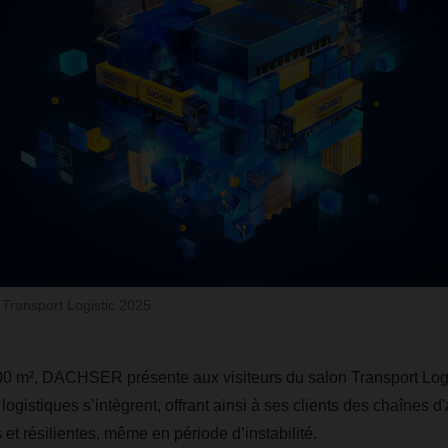
ransport Logistic 2025
00 m², DACHSER présente aux visiteurs du salon Transport Log
 logistiques s’intègrent, offrant ainsi à ses clients des chaînes
et résilientes, même en période d’instabilité.