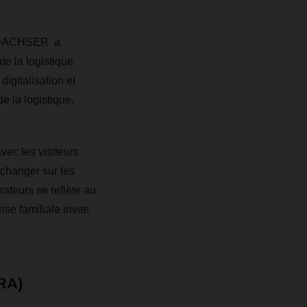
, DACHSER a
e la logistique
digitalisation et
e la logistique.
ec les visiteurs
changer sur les
teurs se reflète au
ise familiale invite
(RA)