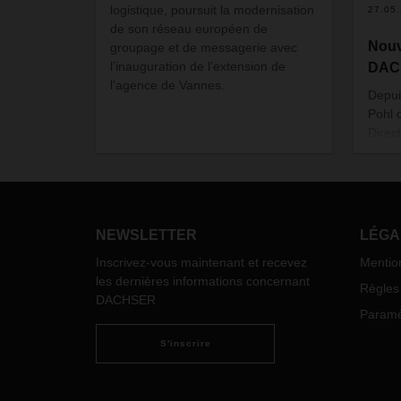
logistique, poursuit la modernisation
27.05
de son réseau européen de
Nouv
groupage et de messagerie avec
l’inauguration de l’extension de
DAC
l’agence de Vannes.
Depui
Pohl 
Direc
Logis
ans d
transp
trava
depui
NEWSLETTER
LÉGA
Inscrivez-vous maintenant et recevez
Mentio
les dernières informations concernant
Règles 
DACHSER
Paramèt
S'inscrire