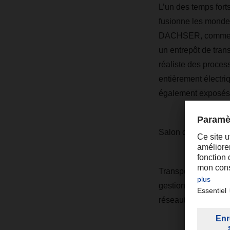
L’un des temps forts
fusionne les mondes 
DACHSER, comme l'
un entrepôt de tra
réaliste des proces
entièrement électri
également exposés
Salon de référence 
Transport Logistic es
gestion de la chaîne
réseautage internati