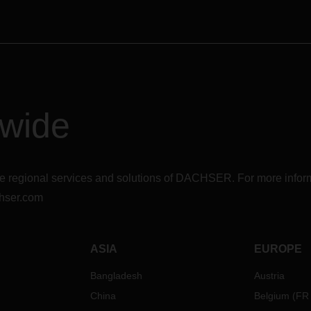
dwide
r the regional services and solutions of DACHSER. For more in
hser.com
ASIA
EUROPE
Bangladesh
Austria
China
Belgium
(
FR