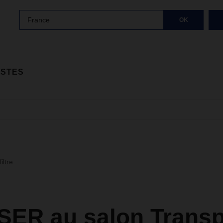
France
OK
ISTES
iltre
ER au salon Transp