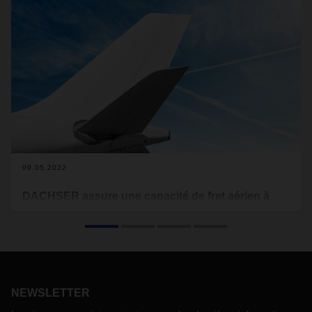
09.05.2022
DACHSER assure une capacité de fret aérien à
long terme
DACHSER Air & Sea Logistics étend son programme
d'affrètement entre Shanghai et Francfort de mai 2022 à
avril 2024, de manière à offrir à ses clients une capacité de
transport fiable. L’entreprise affrète ainsi un avion gros-
NEWSLETTER
porteur entre l'Asie et l'Europe deux jours par semaine,
transportant 33 tonnes à la fois.