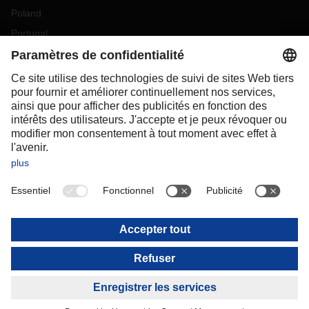
Poland
Portugal
Romania
Slovakia
Spain
Sweden
Switzerland
(
DE
FR
)
Turkey
OCEANIA
Australia
New Zealand