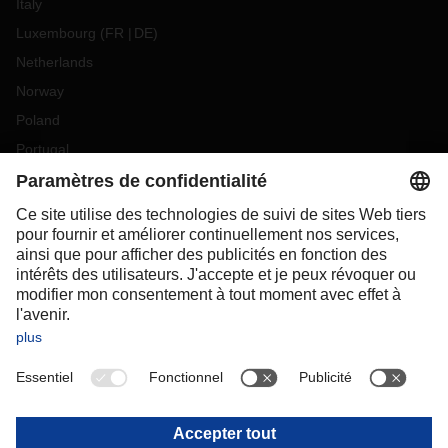
Italy
Luxembourg
(
FR
DE
)
Netherlands
Norway
Poland
Portugal
Romania
Slovakia
Spain
Sweden
Switzerland
(
DE
FR
)
Turkey
OCEANIA
Australia
New Zealand