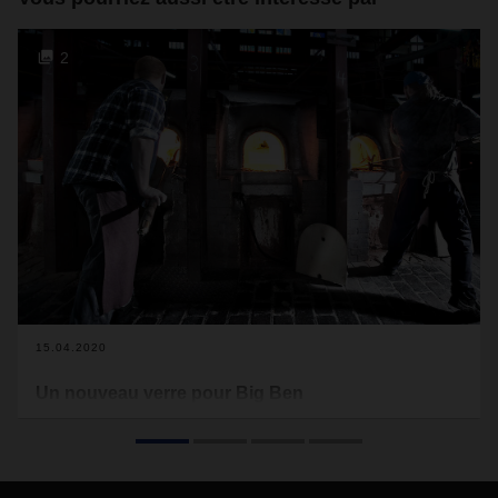
2
15.04.2020
Un nouveau verre pour Big Ben
Du Haut-Palatinat à Londres : DACHSER livre au Royaume-
Uni du verre plat soufflé à la main par la verrerie Glashütte
Lamberts. La destination des vitres emballées en toute
sécurité n'est autre que la célèbre Elizabeth Tower à