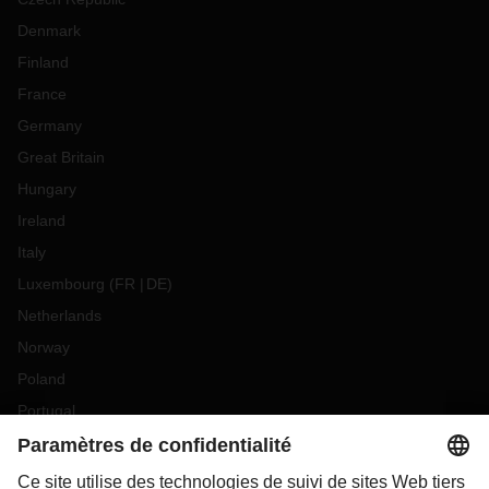
Denmark
Finland
France
Germany
Great Britain
Hungary
Ireland
Italy
Luxembourg
(
FR
DE
)
Netherlands
Norway
Poland
Portugal
Romania
Slovakia