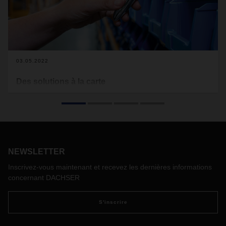
03.05.2022
Des solutions à la carte
En combinant ses services standards et son expertise
sectorielle, Dachser offre à ses clients une logistique à
valeur ajoutée. Jens Wollmann, Head of Corporate
Solutions, nous présente les solutions actuelles et futures du
groupe pour l'industrie.
NEWSLETTER
Inscrivez-vous maintenant et recevez les dernières informations
concernant DACHSER
S'inscrire