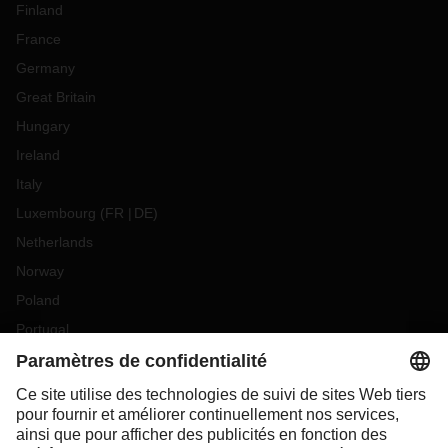
Finland
France
Germany
Great Britain
Hungary
Ireland
Italy
Luxembourg
(
FR
DE
)
Netherlands
Norway
Poland
Portugal
Romania
Slovakia
Spain
Sweden