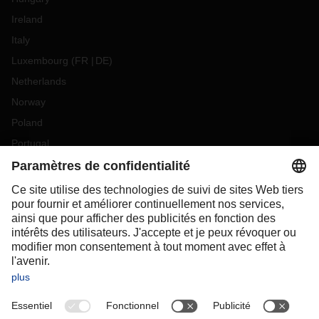
Ireland
Italy
Luxembourg
(
FR
DE
)
Netherlands
Norway
Poland
Portugal
Romania
Slovakia
Spain
Sweden
Switzerland
(
DE
FR
)
Turkey
OCEANIA