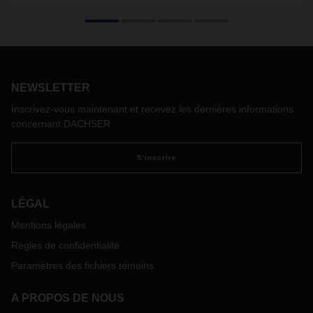
accompagner encore davantage ses clients
Avec le développement de l’export, de notre activité douane
euronational et les besoins de nos clients de déléguer la
totalité de leurs formalités douanières, notamment suite au
Brexit, Dachser France a recruté et formé 16 nouveaux
NEWSLETTER
employé(e)s administratif(ve)s douane en collaboration
avec l’ISTELI (Institut du Transport et de la Logistique
Inscrivez-vous maintenant et recevez les dernières informations
Internationale), pour leur formation et pour 10 d’entre eux,
concernant DACHSER
en partenariat avec Pôle Emploi Les Herbiers (85).
S'inscrire
LÉGAL
Mentions légales
Règles de confidentialité
Paramètres des fichiers témoins
A PROPOS DE NOUS