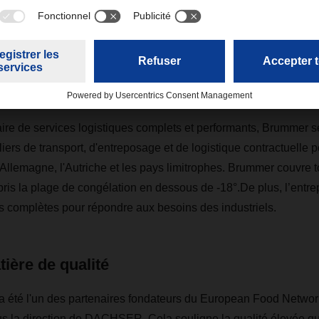
remarquable en tant que le
matière de qualité.”
Burkhard Eling, CEO de DACHSER
aire de services logistiques complets et performants, Brummer s
liers de transport, d'entreposage et de logistique contractuelle p
l'Allemagne, l'Autriche et les pays limitrophes. Brummer couvre 
ris la plage de congélation en dessous de -18°.De plus, l’entrep
es complètes pour répondre aux besoins des industriels.
ière de qualité
 été l'un des partenaires fondateurs du European Food Network
s la direction de DACHSER. Cela souligne la qualité élevée 