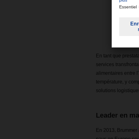
En tant que prestat
services transfronta
alimentaires entre 
température, y comp
solutions logistiqu
Leader en mat
En 2013, Brummer a
pays en Europe sou