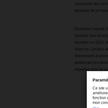
concentrer leur acti
domaine de la logist
Brummer Logistik G
produits frais et 
travailler en 2021 
Autriche. Les flux 
directement à proxim
améliorant les dél
réparties dans le su