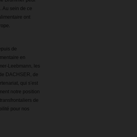
e. Au sein de ce
alimentaire ont
rope.
epuis de
imentaire en
mmer-Leebmann, les
en de DACHSER, de
enariat, qui s'est
ment notre position
transfrontaliers de
ilité pour nos