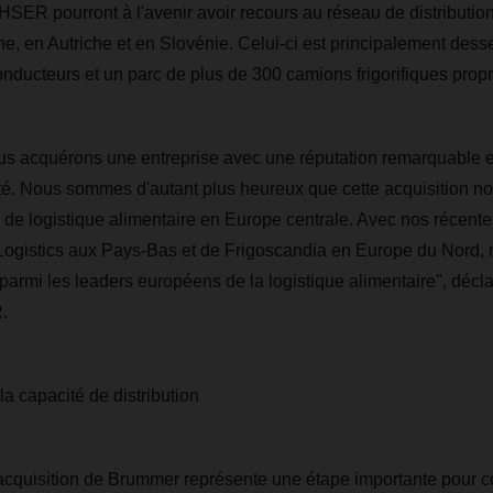
SER pourront à l'avenir avoir recours au réseau de distributi
e, en Autriche et en Slovénie. Celui-ci est principalement desser
nducteurs et un parc de plus de 300 camions frigorifiques propr
s acquérons une entreprise avec une réputation remarquable e
té. Nous sommes d'autant plus heureux que cette acquisition n
 de logistique alimentaire en Europe centrale. Avec nos récente
Logistics aux Pays-Bas et de Frigoscandia en Europe du Nord, 
 parmi les leaders européens de la logistique alimentaire", décl
.
 capacité de distribution
quisition de Brummer représente une étape importante pour co