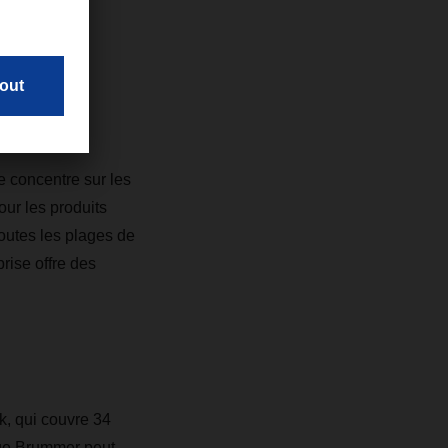
ader en
e concentre sur les
our les produits
toutes les plages de
rise offre des
, qui couvre 34
que Brummer peut