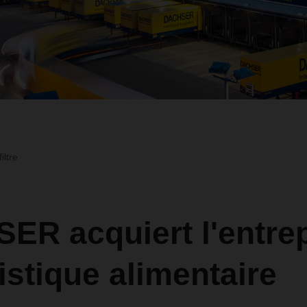
iltre
ER acquiert l'entrep
istique alimentaire