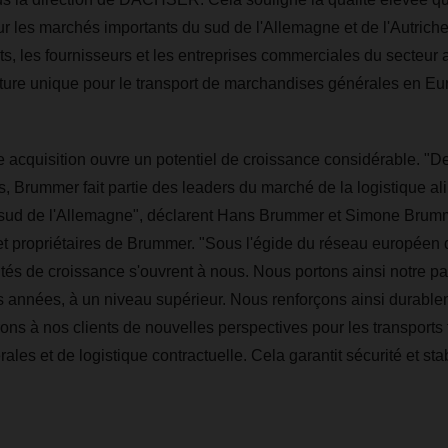
 sur les marchés importants du sud de l'Allemagne et de l'Autrich
ts, les fournisseurs et les entreprises commerciales du secteur 
ture unique pour le transport de marchandises générales en Eu
 acquisition ouvre un potentiel de croissance considérable. "D
Brummer fait partie des leaders du marché de la logistique al
e sud de l'Allemagne", déclarent Hans Brummer et Simone Bru
 et propriétaires de Brummer. "Sous l'égide du réseau europé
és de croissance s'ouvrent à nous. Nous portons ainsi notre part
s années, à un niveau supérieur. Nous renforçons ainsi durable
rons à nos clients de nouvelles perspectives pour les transports 
es et de logistique contractuelle. Cela garantit sécurité et stab