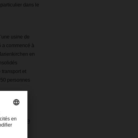
particulier dans le
'une usine de
KG a commencé à
 Marienkirchen en
nsolidés
 transport et
 950 personnes
érons une
ion