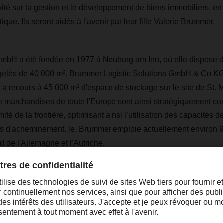
vité sur la gestion et le développement de biens immobiliers, en 
ique. Ils seront aidés à l'avenir par leur fille Valerie Brummer.
mbH a été fondée en 1977 à Neuburg am Inn, où elle dispose d
surgelés de 40 000 m². Brummer Logistic Solutions GmbH & Co 
et a recours à 45 000 m² d'espace de stockage sur le site de St.
de marchandises de toute l'Europe sont ainsi stratégiquement co
ité de la frontière, optimisant ainsi l’utilisation des capacités de
ais d'acheminement. le, Brummer emploie actuellement environ
d de l'Allemagne et l'Autriche.
“Avec Brummer, nous acqu
entreprise avec une réputat