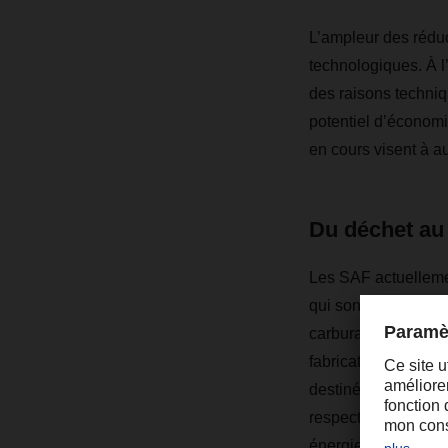
L’ampleur des réduc
technologiques. À l
des raisons techni
potentiel d’économi
en cours visent à a
Du déchet au
Les SAF actuellement
qui sont transformé
carburants dits HEF
fabrication et des
destinés aux camion
respecter les dispo
énergies renouvelabl