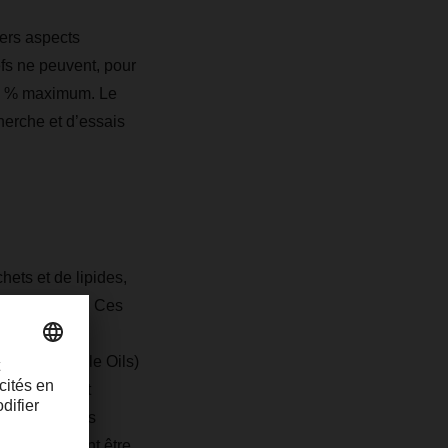
ers aspects
fs ne peuvent, pour
 50 % maximum.
Le
herche et d’essais
hets et de lipides,
e l’hydrogène. Ces
rocédé de
ted Vegetable Oils)
teurs doivent
péenne sur les
taires doivent être