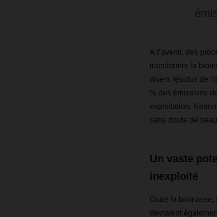
émi
À l’avenir, des proc
transformer la biom
divers résidus de l’
% des émissions de 
exploitation. Néanm
sans doute de beaux
Un vaste pote
inexploité
Outre la biomasse, 
devraient également