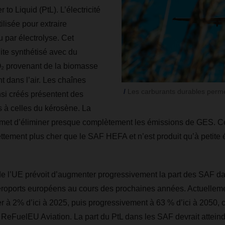
o Liquid (PtL). L’électricité
tilisée pour extraire
u par électrolyse. Cet
te synthétisé avec du
O
₂
provenant de la biomasse
t dans l’air. Les chaînes
Les carburants durables perme
si créés présentent des
s à celles du kérosène. La
rmet d’éliminer presque complètement les émissions de GES. C
ttement plus cher que le SAF HEFA et n’est produit qu’à petite 
e l’UE prévoit d’augmenter progressivement la part des SAF dan
éroports européens au cours des prochaines années. Actuellem
ser à 2% d’ici à 2025, puis progressivement à 63 % d’ici à 2050
 ReFuelEU Aviation. La part du PtL dans les SAF devrait attein