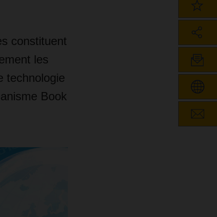
es constituent
lement les
e technologie
écanisme Book