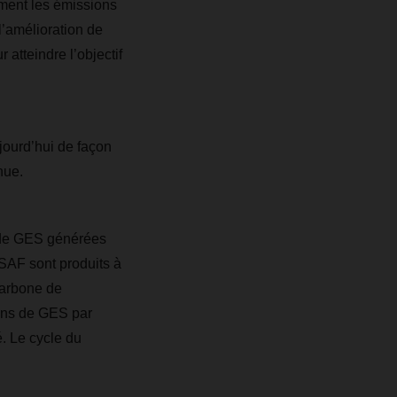
ement les émissions
l’amélioration de
atteindre l’objectif
ujourd’hui de façon
nue.
s de GES générées
 SAF sont produits à
carbone de
ions de GES par
. Le cycle du