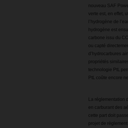
nouveau SAF Power t
verte est, en effet, u
l’hydrogène de l’ea
hydrogène est ensui
carbone issu du C
ou capté directemen
d’hydrocarbures ain
propriétés similaire
technologie PtL pe
PtL coûte encore ne
La réglementation d
en carburant des a
cette part doit pas
projet de règlement