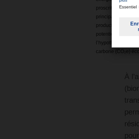
proscrites au profi
principaux product
production de bioma
potentielle de GES 
l’hypothèse d’un ca
carbone (CO
₂
e) éc
À l’
(bio
tran
perm
rési
pour