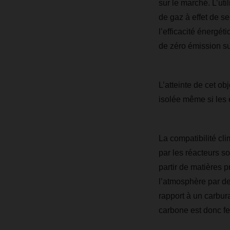
sur le marché. L’ut
de gaz à effet de se
l’efficacité énergé
de zéro émission sur
L’atteinte de cet ob
isolée même si les
La compatibilité cl
par les réacteurs s
partir de matières 
l’atmosphère par de
rapport à un carbur
carbone est donc f