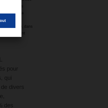
 végétaux. Les
ces règles. La
 la réduction
ène classique, dans
e d’équivalent
L
sés pour
, qui
 de divers
e,
 % des