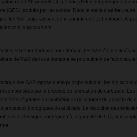
ilisation des SAF permettrait, à terme, d’éliminer presque entièr
rre (GES) produits par les avions. Dans le secteur aérien, outre 
tique, les SAF apparaissent donc comme une technologie-clé pour 
 les vols long-courriers.
jectif n’est cependant pas pour demain, les SAF étant utilisés a
 efforts de R&D dans ce domaine se poursuivent de façon soute
imatique des SAF repose sur le principe suivant : les émission
ont compensées par le procédé de fabrication du carburant. Les
premières végétales ou synthétiques qui captent du dioxyde de 
s processus biologiques ou artificiels. La réduction des émiss
ant fossile classique correspond à la quantité de CO
₂
ainsi capté
ermé.