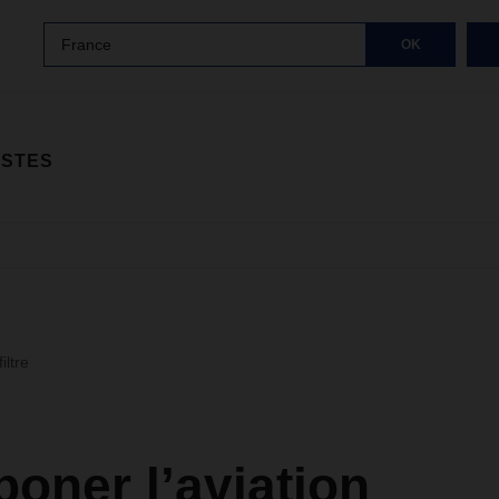
France
OK
ISTES
iltre
oner l’aviation