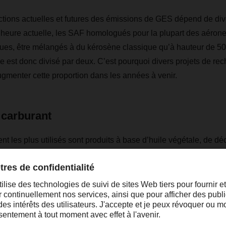
tions actuelles et futures des émissions de GES dépend de div
’heure actuelle, les SAF homologués pour la plupart des aérone
ques, être mélangés à du kérosène classique qu’à hauteur de
e est donc divisé par deux. C’est pourquoi divers projets de rec
ugmenter cette proportion dans les années à venir.
 carburant
 les plus utilisés sont produits à base d’huile végétale, de déc
s en hydrocarbures à la suite d’une réaction catalytique avec d
A (Hydroprocessed Esters and Fatty Acids) s’appuient sur un p
 matières premières comparables aux biodiesels HVO (Hydrogena
s et aux locomotives. Pour garantir leur durabilité, leurs produc
sitions relatives aux biocarburants avancés de la directive euro
es (RED II), qui stipule que les huiles issues de plantes alimen