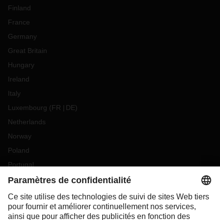
Finland
France
Germany
Great Britain
Hungary
Ireland
Italy
Luxembourg
(
FR
DE
)
Netherlands
Norway
Poland
Portugal
Romania
Slovakia
Spain