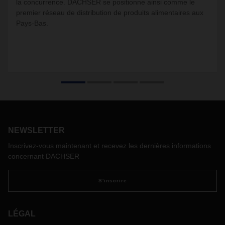
la concurrence.
DACHSER se positionne ainsi comme le
premier réseau de distribution de produits alimentaires aux
Pays-Bas.
NEWSLETTER
Inscrivez-vous maintenant et recevez les dernières informations
concernant DACHSER
S'inscrire
LÉGAL