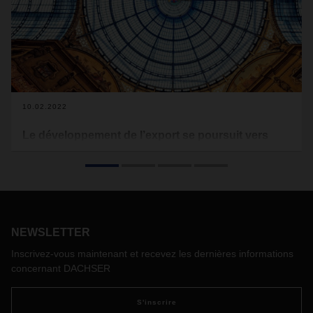
10.02.2022
Le développement de l’export se poursuit vers
Milan
DACHSER développe l’export avec la création d’une
nouvelle ligne des régions Midi Pyrénées et Aquitaine vers
Milan. Des départs quotidiens pour des livraisons en 48h
viennent compléter le vaste réseau de DACHSER existant à
NEWSLETTER
travers le partenariat avec FERCAM.
Inscrivez-vous maintenant et recevez les dernières informations
concernant DACHSER
S'inscrire