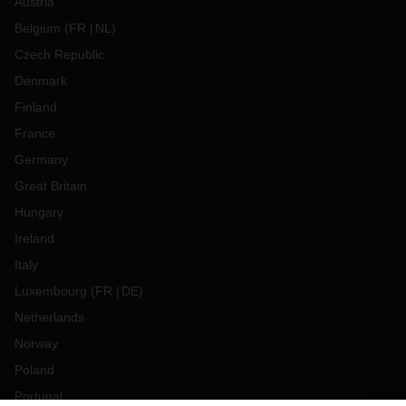
Austria
Belgium
(
FR
NL
)
Czech Republic
Denmark
Finland
France
Germany
Great Britain
Hungary
Ireland
Italy
Luxembourg
(
FR
DE
)
Netherlands
Norway
Poland
Portugal