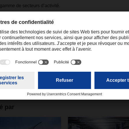
gamme de secteurs d’activité.
nd la logistique contractuelle en France ?
 première qualité, nous avons créé un tremplin pour surmonter n’
logistique contractuelle dans le futur. Un de nos objectifs est de
 10 des secteurs économiques les plus importants en France.
é par