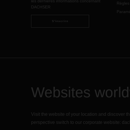
les dernières informations concernant
brita
Règles 
DACHSER
par fe
Paramèt
flexib
rédui
S'inscrire
fréqu
le pre
logist
Brexit
Websites worl
Visit the website of your location and discove
perspective switch to our corporate website:
dac