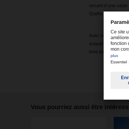
venant d’une vaste 
Quelle direction pre
Avec notre offre de
auquel fera face la 
faire partie du top
Vous pourriez aussi être intéress