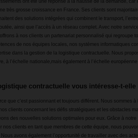
issements ont été une réponse à la hausse de la demande, car 
une très grosse croissance en France. Ses clients sont majorita
aitent des solutions intégrées qui combinent le transport, l’ent
joutée, ainsi que l’accès à un réseau complet. Avec notre service
offrons à nos clients un partenariat personnalisé qui regroupe to
tences de nos équipes locales, nos systèmes informatiques con
ertise dans la gestion de la logistique contractuelle. Nous propo
ive, à l’échelle nationale,mais également à l’échelle européenne
ogistique contractuelle vous intéresse-t-elle
ce que c’est passionnant et toujours différent. Nous sommes à 
os clients concernant les défis stratégiques et les obstacles ma
éons des nouvelles solutions optimales pour eux. Grâce à notre ha
ter nos clients en tant que membres de cette équipe, nous pouvons
 Nous avons également l’opportunité de travailler avec des acte