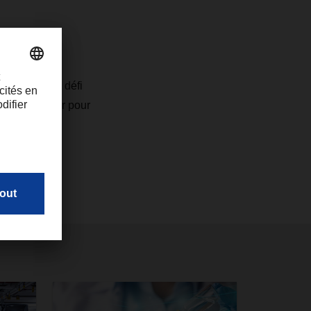
importe quel défi
 la développer pour