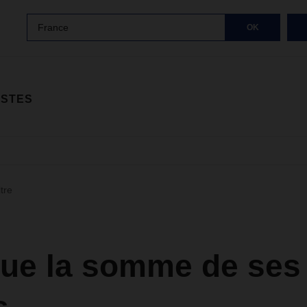
France
OK
ISTES
ltre
que la somme de ses