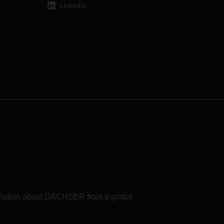
ce à
LinkedIn
es.
formation about DACHSER from a global