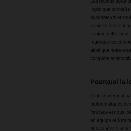
Les récents agrand
logistique connaît 
exportateurs et souh
services à valeur a
contractuelle, nous 
regroupe les compé
ainsi que notre exp
complète et attract
Pourquoi la l
Tout simplement par
problématiques de n
font face et nous cr
en équipe et à trai
des années à venir.