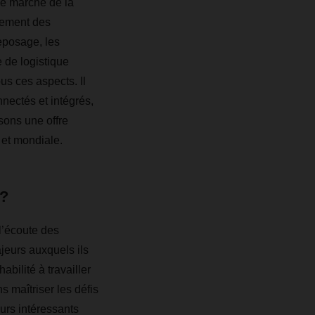
le marché de la
irement des
reposage, les
 de logistique
us ces aspects. Il
nectés et intégrés,
sons une offre
 et mondiale.
 ?
l’écoute des
jeurs auxquels ils
bilité à travailler
 maîtriser les défis
urs intéressants