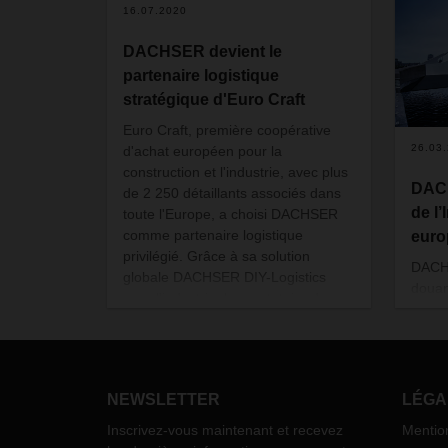
16.07.2020
DACHSER devient le
partenaire logistique
stratégique d'Euro Craft
Euro Craft, première coopérative
26.03
d'achat européen pour la
construction et l'industrie, avec plus
DACH
de 2 250 détaillants associés dans
de l’
toute l'Europe, a choisi DACHSER
comme partenaire logistique
eur
privilégié. Grâce à sa solution
DACHS
globale DACHSER DIY-Logistics
douan
pour l'industrie, le prestataire de
de po
transport et logistique offre une
génér
expertise de plus de 20 ans dans la
servi
gestion des exigences logistiques
Conne
particulières des détaillants
le lo
NEWSLETTER
LÉGA
spécialisés, des magasins de
transp
bricolage et des jardineries.
Inscrivez-vous maintenant et recevez
Mentio
contin