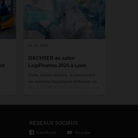
31.03.2025
DACHSER au salon
rt
LogiPharma 2025 à Lyon
s
Cette année encore, le prestataire
de services logistiques présente sa
solution DACHSER Life Science and
Healthcare Logistics au salon
son.
LogiPharma à Lyon. Du 8 au 10
es
avril, les équipes internationales de
DACHSER seront présentes sur le
stand 103A pour exposer leur
RÉSEAUX SOCIAUX
savoir-faire dans le transport de
us
Facebook
Youtube
produits pharmaceutiques.