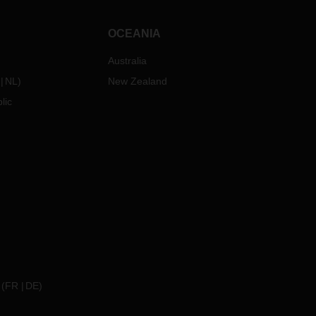
OCEANIA
Australia
NL
)
New Zealand
lic
(
FR
DE
)