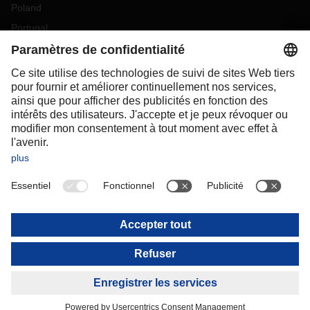
Poland
Portugal
Romania
Slovakia
Spain
Sweden
Switzerland
(
DE
FR
)
Turkey
OCEANIA
Australia
New Zealand