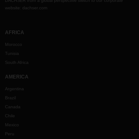
DACHSER from a global perspective switch to our corporate
website:
dachser.com
AFRICA
Morocco
Tunisia
South Africa
AMERICA
Argentina
Brazil
Canada
Chile
Mexico
Peru