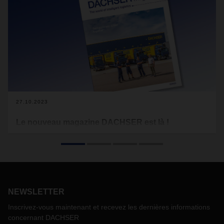
27.10.2023
Le nouveau magazine DACHSER est là !
Le changement climatique fait désormais partie de la vie
quotidienne. Les politiciens et le public échangent sur les
changements inévitables à court terme, sur ce qui doit se
produire à long terme et, surtout, sur la manière dont tout
cela doit être géré. Chez DACHSER, nous sommes
conscients de la responsabilité qui nous incombe de faire ce
NEWSLETTER
qui est en notre pouvoir pour protéger le climat. Nous
Inscrivez-vous maintenant et recevez les dernières informations
voulons être acteur des actions environnementales dans le
concernant DACHSER
domaine de la logistique.