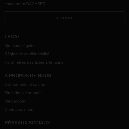
Kriegel, Department Head DACHSER Chem Logistics,
concernant DACHSER
explique le service qui permet un flux fiable de
marchandises dans le fret maritime. Il explique également
S'inscrire
pourquoi une bonne connexion réseau est cruciale, en
particulier pour les marchandises soumises à des exigences
de sécurité élevées.
LÉGAL
Mentions légales
Règles de confidentialité
Paramètres des fichiers témoins
A PROPOS DE NOUS
Événements et salons
Sites dans le monde
Mediaroom
Contactez nous
RÉSEAUX SOCIAUX