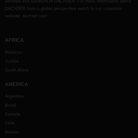
services and solutions of DACHSER. For more information about
DACHSER from a global perspective switch to our corporate
website:
dachser.com
AFRICA
Morocco
Tunisia
South Africa
AMERICA
Argentina
Brazil
Canada
Chile
Mexico