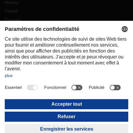
Norway
Poland
Portugal
Romania
Slovakia
Spain
Sweden
Switzerland
(
DE
FR
)
Turkey
OCEANIA
Australia
New Zealand