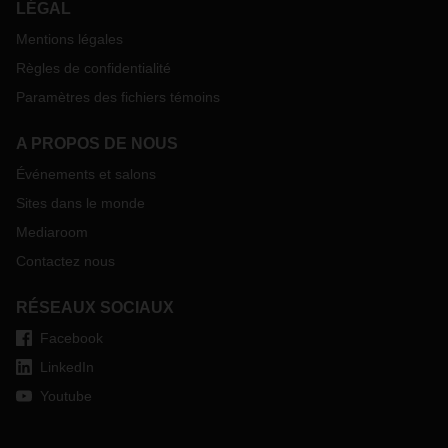
LÉGAL
également mis d'accord sur une réforme du péage qui
Mentions légales
entrera en vigueur le 1er janvier 2024. Cette réforme
comprendra l'extension du péage pour les véhicules de 3,5
Règles de confidentialité
tonnes ou plus et un péage CO2.
Paramètres des fichiers témoins
Si vous avez des questions ou besoin de plus
A PROPOS DE NOUS
d’informations, n'hésitez pas à contacter votre interlocuteur
Événements et salons
DACHSER habituel.
Sites dans le monde
Mediaroom
Contactez nous
RÉSEAUX SOCIAUX
Facebook
LinkedIn
Youtube