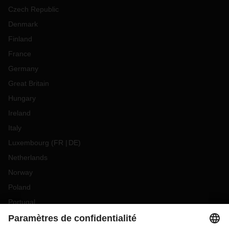
Czech Republic
Denmark
Finland
France
Germany
Great Britain
Hungary
Ireland
Italy
Luxembourg
(
FR
DE
)
Netherlands
Norway
Poland
Portugal
Romania