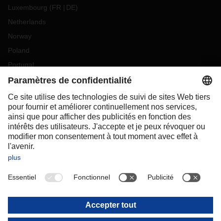
Luxembourg
(
FR
DE
)
Netherlands
Norway
Poland
Portugal
Romania
Slovakia
Spain
Sweden
Switzerland
(
DE
FR
)
Turkey
OCEANIA
Australia
New Zealand