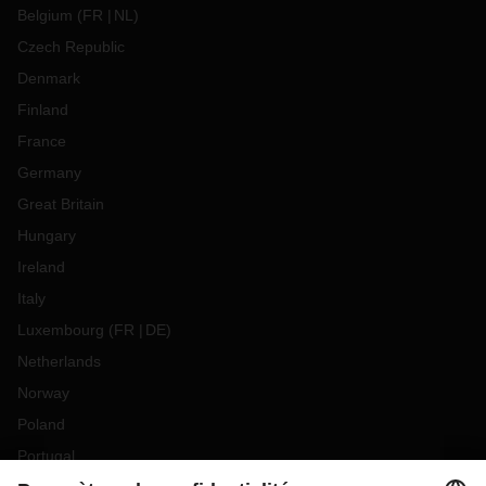
Belgium
(
FR
NL
)
Czech Republic
Denmark
Finland
France
Germany
Great Britain
Hungary
Ireland
Italy
Luxembourg
(
FR
DE
)
Netherlands
Norway
Poland
Portugal