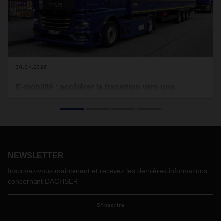
30.04.2026
E-mobilité : accélérer la transition vers une
logistique neutre en carbone
Depuis 2022, DACHSER expérimente concrètement la
mobilité électrique appliquée à la logistique sur trois sites
pilotes. Objectif : comprendre, tester et structurer les
conditions d’un déploiement à grande échelle. Quels
NEWSLETTER
enseignements tirer de cette démarche pionnière ? Quelles
perspectives pour l’avenir ?
Inscrivez-vous maintenant et recevez les dernières informations
Stefan Hohm, Chief Development Officer chez DACHSER,
concernant DACHSER
partage son éclairage.
S'inscrire