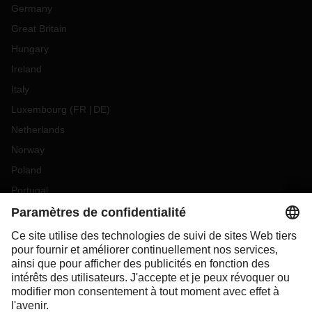
Germany
Great Britain
Hungary
Ireland
Italy
Luxembourg
(
FR
DE
)
Netherlands
Norway
Poland
Portugal
Romania
Slovakia
Spain
Sweden
Switzerland
(
DE
FR
)
Turkey