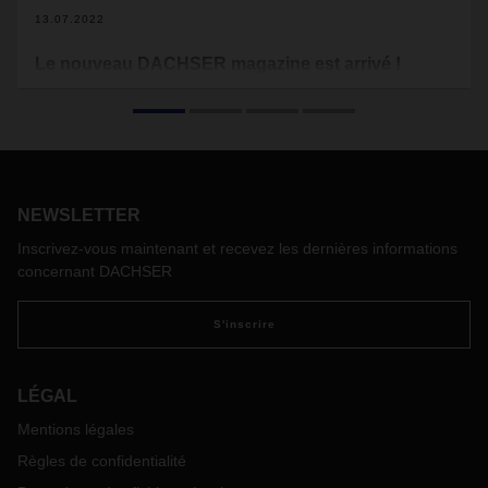
13.07.2022
Le nouveau DACHSER magazine est arrivé !
Le courage et la confiance sont toujours de bons
compagnons de route, et actuellement, ils sont plus
importants que jamais tant il semble que les défis et les
crises soient sans fin. Au milieu de toutes ces incertitudes,
nous prenons, chez DACHSER, les choses en main afin de
fournir le meilleur service pour nos clients. Les articles de
NEWSLETTER
cette nouvelle édition du DACHSER magazine en
Inscrivez-vous maintenant et recevez les dernières informations
témoignent.
concernant DACHSER
S'inscrire
LÉGAL
Mentions légales
Règles de confidentialité