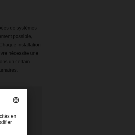
ipées de systèmes
dement possible,
Chaque installation
uvre nécessite une
vons un certain
tenaires.
pment and
R