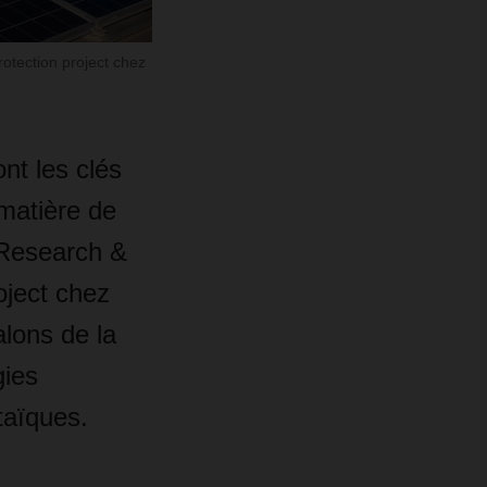
tection project chez
ont les clés
matière de
 Research &
oject chez
lons de la
gies
taïques.