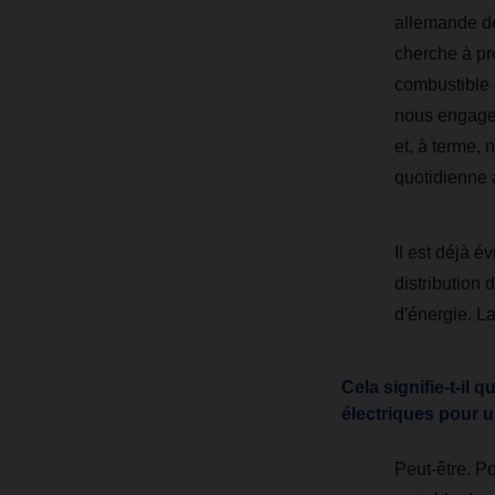
allemande de
cherche à pr
combustible 
nous engageo
et, à terme,
quotidienne 
Il est déjà é
distribution
d'énergie. L
Cela signifie-t-il
électriques pour u
Peut-être. P