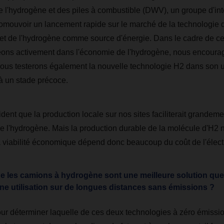
 l'hydrogène et des piles à combustible (DWV), un groupe d'inté
omouvoir un lancement rapide sur le marché de la technologie d
et de l'hydrogène comme source d'énergie. Dans le cadre de ce
ns activement dans l'économie de l'hydrogène, nous encourag
 nous testerons également la nouvelle technologie H2 dans son ut
à un stade précoce.
vident que la production locale sur nos sites faciliterait grandemen
 de l'hydrogène. Mais la production durable de la molécule d'H2
a viabilité économique dépend donc beaucoup du coût de l'électri
 que les camions à hydrogène sont une meilleure solution qu
ne utilisation sur de longues distances sans émissions ?
our déterminer laquelle de ces deux technologies à zéro émissio