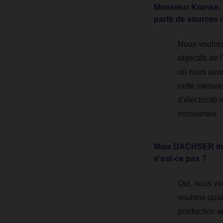
Monsieur Kranke, d
partir de sources 
Nous voulons
objectifs de 
où nous avon
cette mesure
d'électricité
innovantes.
Mais DACHSER inve
n'est-ce pas ?
Oui, nous vo
voulons quad
production a