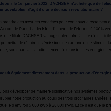
epuis le 1er janvier 2022, DACHSER n'achète que de l'élect
renouvelables. S'agit-il d'une décision révolutionnaire ?
 prendre des mesures concrètes pour contribuer directement à l
l'Accord de Paris. La décision d'acheter de l'électricité 100% ve
s une filiale DACHSER va augmenter notre facture d'électricité
 permettra de réduire les émissions de carbone et de stimuler 
 verte, soutenant ainsi indirectement l'expansion des énergies r
stit également directement dans la production d'énergie 
ulons développer de manière significative nos systèmes photov
rupler notre production au cours des trois prochaines années, 
ctuelle d'environ 5 000 kWp à 20 000 kWp. Et ce n'est que la pr