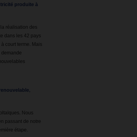
ricité produite à
a réalisation des
rte dans les 42 pays
 à court terme. Mais
la demande
enouvelables
renouvelable,
oltaïques. Nous
en passant de notre
emière étape.