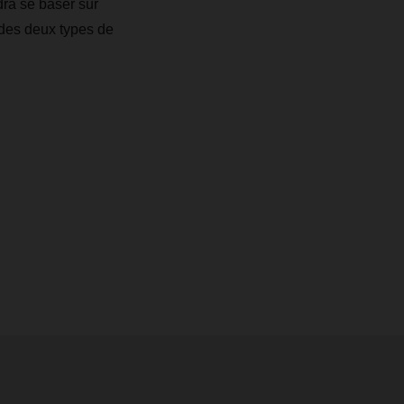
dra se baser sur
n des deux types de