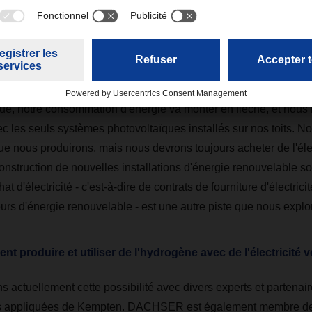
 les jours ensoleillés est-elle suffisante pour couvrir la de
articulier les nouvelles voitures et camions électriques ?
ent non. Nous avons déjà fait le calcul : si nous passons enti
rique, notre consommation d'énergie va monter en flèche, et nous
ec les seuls systèmes photovoltaïques installés sur nos toits. No
 que nous produirons, mais nous devrons toujours acheter de l'élec
onstruction de nouvelles installations d'énergie renouvelable s
hat d'électricité - c'est-à-dire de contrats de fourniture d'électric
urs d'énergie renouvelable - est une autre piste que nous explo
t produire et utiliser de l'hydrogène avec de l'électricité v
 actuellement cette possibilité avec divers experts et partenaire
s appliquées de Kempten. DACHSER est également membre de 