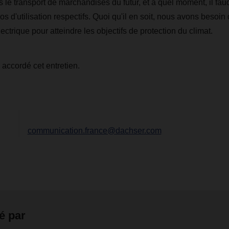
 le transport de marchandises du futur, et à quel moment, il fau
os d'utilisation respectifs. Quoi qu'il en soit, nous avons besoi
ectrique pour atteindre les objectifs de protection du climat.
 accordé cet entretien.
communication.france@dachser.com
é par