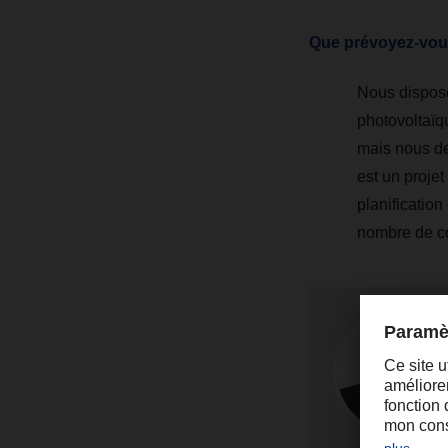
Que prévoyez-vous
Nous disposo
photovoltaïq
mais nous de
est un proje
planification
nombre de col