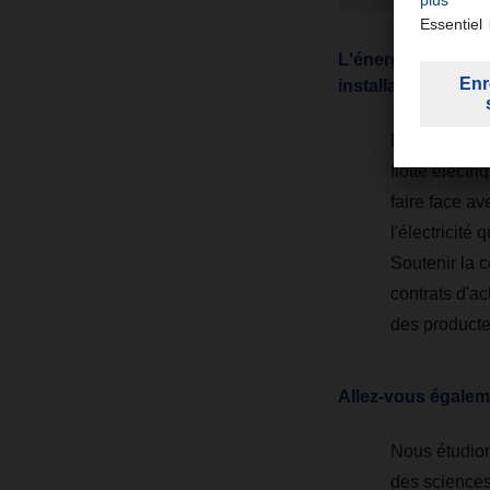
L'énergie produite
installations, en p
Malheureusem
flotte élect
faire face av
l'électricité
Soutenir la c
contrats d'ac
des producte
Allez-vous égalemen
Nous étudions
des science