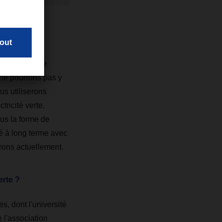
mande de vos
èrement à une
 ne pourrons pas y
us utiliserons
tricité verte.
ous la forme de
ité à long terme avec
rons actuellement.
erte ?
s, dont l'université
l'association