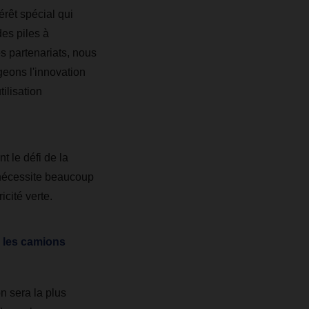
rêt spécial qui
es piles à
s partenariats, nous
eons l'innovation
ilisation
t le défi de la
 nécessite beaucoup
cité verte.
e les camions
n sera la plus