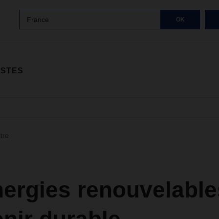
France
OK
ISTES
ltre
nergies renouvelable