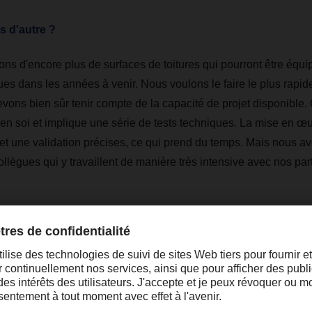
 d'autre ?
ns d'encore plus de surfaces de toitures qui pourront être équ
ues dans les années à venir. Nous voulons le faire le plus rapi
vons bien sûr tenir compte de la capacité de projet disponible. 
t en soi et implique une série de tests techniques. La mise en œ
 et une validation précises, ce qui prend du temps. Mais nous a
lègues qui y travaillent de manière très intensive avec nos par
Interview with:
Andre Kranke
Andre Kranke est Head of Corporate Research & Develo
manager of the Climate Protection project chez DACHSE