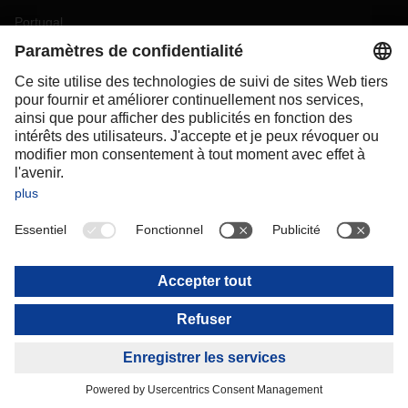
Portugal
Romania
Slovakia
Spain
Sweden
Switzerland
(
DE
FR
)
Turkey
OCEANIA
Australia
New Zealand