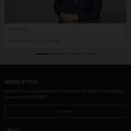
18.03.2024
Avançons avec lucidité
La logistique, c'est aussi relever les défis et les maîtriser.
Surtout quand les choses deviennent difficiles. C'est
pourquoi, chez DACHSER, nous abordons l'année 2024
avec beaucoup de confiance et de détermination, malgré les
marchés instables et les coûts en hausse. Réflexions du
CEO Burkhard Eling.
NEWSLETTER
Inscrivez-vous maintenant et recevez les dernières informations
concernant DACHSER
S'inscrire
LÉGAL