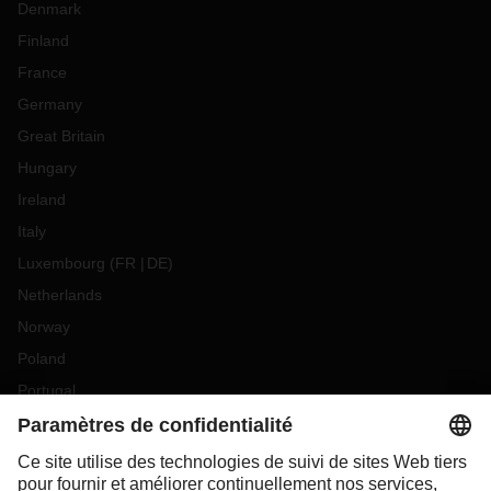
Denmark
Finland
France
Germany
Great Britain
Hungary
Ireland
Italy
Luxembourg
(
FR
DE
)
Netherlands
Norway
Poland
Portugal
Romania
Slovakia
Spain